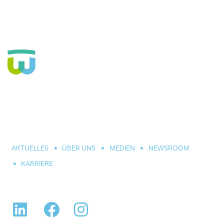
Seit über 160 Jahren Fachkrankenhaus für die Seele und
große Einrichtung der Eingliederungshilfe. In Hannover,
Celle und Umgebung. Für alle seelischen Leiden und
Erkrankungen.
AKTUELLES
ÜBER UNS
MEDIEN
NEWSROOM
KARRIERE
LinkedIn
Facebook
Instagram