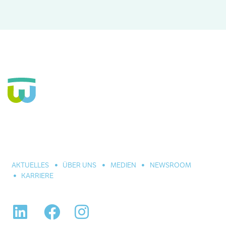
Seit über 160 Jahren Fachkrankenhaus für die Seele und große
Einrichtung der Eingliederungshilfe. In Hannover, Celle und
Umgebung. Für alle seelischen Leiden und Erkrankungen.
AKTUELLES
ÜBER UNS
MEDIEN
NEWSROOM
KARRIERE
LinkedIn
Facebook
Instagram