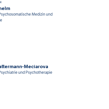
N
helm
r Psychosomatische Medizin und
ie
Gattermann-Meciarova
 Psychiatrie und Psychotherapie