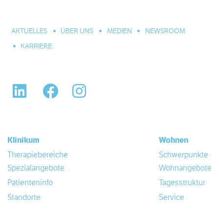
Celle und Umgebung. Für alle seelischen Leiden und
Erkrankungen.
AKTUELLES
ÜBER UNS
MEDIEN
NEWSROOM
KARRIERE
LinkedIn
Facebook
Instagram
Klinikum
Wohnen
Therapiebereiche
Schwerpunkte
Spezialangebote
Wohnangebote
Patienteninfo
Tagesstruktur
Standorte
Service