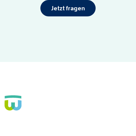
Jetzt fragen
Seit über 160 Jahren Fachkrankenhaus für die Seele und
große Einrichtung der Eingliederungshilfe. In Hannover,