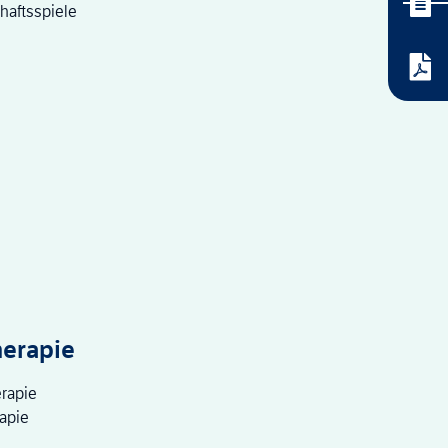
haftsspiele
e
herapie
rapie
apie