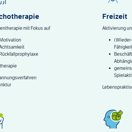
chotherapie
Freizeit
entherapie mit Fokus auf
Aktivierung u
Motivation
(Wieder-
Achtsamkeit
Fähigkei
Rückfallprophylaxe
Beschäft
Abhängig
therapie
gemeins
Spielakti
annungsverfahren
nktur
Lebenspraktis