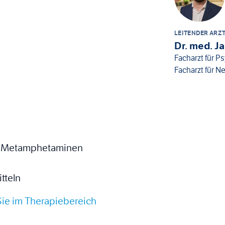
LEITENDER ARZ
Dr. med. 
Facharzt für P
Facharzt für N
d Metamphetaminen
tteln
Sie im Therapiebereich