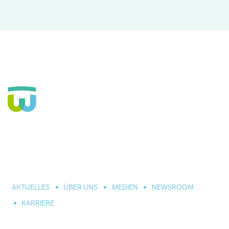
Seit über 160 Jahren Fachkrankenhaus für die Seele und
große Einrichtung der Eingliederungshilfe. In Hannover,
Celle und Umgebung. Für alle seelischen Leiden und
Erkrankungen.
AKTUELLES
ÜBER UNS
MEDIEN
NEWSROOM
KARRIERE