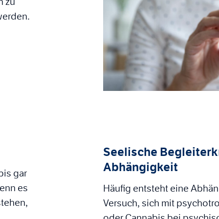
n zu
werden.
Seelische Begleiter
Abhängigkeit
is gar
Denn es
Häufig entsteht eine Abhä
stehen,
Versuch, sich mit psychotr
oder Cannabis bei psychis